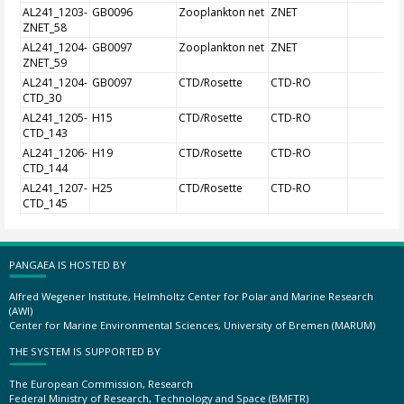
AL241_1203-
GB0096
Zooplankton net
ZNET
ZNET_58
AL241_1204-
GB0097
Zooplankton net
ZNET
ZNET_59
AL241_1204-
GB0097
CTD/Rosette
CTD-RO
CTD_30
AL241_1205-
H15
CTD/Rosette
CTD-RO
CTD_143
AL241_1206-
H19
CTD/Rosette
CTD-RO
CTD_144
AL241_1207-
H25
CTD/Rosette
CTD-RO
CTD_145
PANGAEA IS HOSTED BY
Alfred Wegener Institute, Helmholtz Center for Polar and Marine Research
(AWI)
Center for Marine Environmental Sciences, University of Bremen (MARUM)
THE SYSTEM IS SUPPORTED BY
The European Commission, Research
Federal Ministry of Research, Technology and Space (BMFTR)