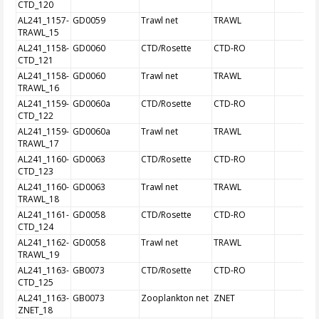
CTD_120
AL241_1157-
GD0059
Trawl net
TRAWL
TRAWL_15
AL241_1158-
GD0060
CTD/Rosette
CTD-RO
CTD_121
AL241_1158-
GD0060
Trawl net
TRAWL
TRAWL_16
AL241_1159-
GD0060a
CTD/Rosette
CTD-RO
CTD_122
AL241_1159-
GD0060a
Trawl net
TRAWL
TRAWL_17
AL241_1160-
GD0063
CTD/Rosette
CTD-RO
CTD_123
AL241_1160-
GD0063
Trawl net
TRAWL
TRAWL_18
AL241_1161-
GD0058
CTD/Rosette
CTD-RO
CTD_124
AL241_1162-
GD0058
Trawl net
TRAWL
TRAWL_19
AL241_1163-
GB0073
CTD/Rosette
CTD-RO
CTD_125
AL241_1163-
GB0073
Zooplankton net
ZNET
ZNET_18