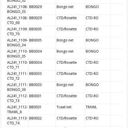
BONGO_32
AL241_1108-
BB0029
Bongo net
BONGO
BONGO_33
AL241_1108-
BB0029
CTD/Rosette
CTD-RO
CTD_69
AL241_1109-
BB0035
CTD/Rosette
CTD-RO
CTD_70
AL241_1109-
BB0035
Bongo net
BONGO
BONGO_34
AL241_1110-
BB0034
Bongo net
BONGO
BONGO_35
AL241_1110-
BB0034
CTD/Rosette
CTD-RO
CTD_71
AL241_1111-
BB0033
CTD/Rosette
CTD-RO
CTD_72
AL241_1111-
BB0033
Bongo net
BONGO
BONGO_36
AL241_1112-
BB0031
CTD/Rosette
CTD-RO
CTD_73
AL241_1112-
BB0031
Trawl net
TRAWL
TRAWL_6
AL241_1113-
BB0022
CTD/Rosette
CTD-RO
CTD_74