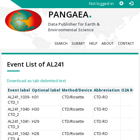
Not logged in
.
PANGAEA
Data Publisher for Earth &
Environmental Science
SEARCH
SUBMIT
HELP
ABOUT
CONTACT
Event List of AL241
Download as tab-delimited text
Event label
Optional label
Method/Device
Abbreviation
O2A Regis
AL241_1039-
H31
CTD/Rosette
CTD-RO
CTD_1
AL241_1040-
H30
CTD/Rosette
CTD-RO
CTD_2
AL241_1041-
H29
CTD/Rosette
CTD-RO
CTD_3
AL241_1042-
H28
CTD/Rosette
CTD-RO
CTD_4