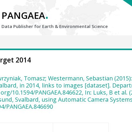
.
PANGAEA
Data Publisher for Earth &
Environmental Science
erget 2014
wrzyniak, Tomasz; Westermann, Sebastian (2015):
bard, in 2014, links to images [dataset]. Depart
org/10.1594/PANGAEA.846622, In: Luks, B et al. 
nsund, Svalbard, using Automatic Camera Systems
1594/PANGAEA.846690