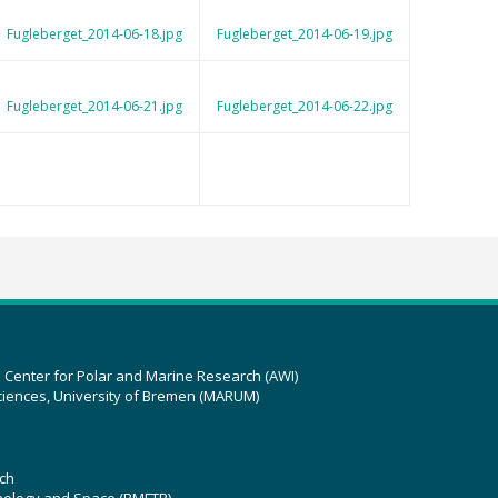
Fugleberget_2014-06-18.jpg
Fugleberget_2014-06-19.jpg
Fugleberget_2014-06-21.jpg
Fugleberget_2014-06-22.jpg
z Center for Polar and Marine Research (AWI)
ciences, University of Bremen (MARUM)
ch
hnology and Space (BMFTR)