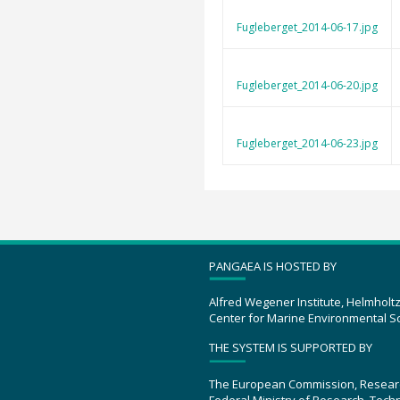
Fugleberget_2014-06-17.jpg
Fugleberget_2014-06-20.jpg
Fugleberget_2014-06-23.jpg
PANGAEA IS HOSTED BY
Alfred Wegener Institute, Helmholt
Center for Marine Environmental S
THE SYSTEM IS SUPPORTED BY
The European Commission, Resear
Federal Ministry of Research, Tec