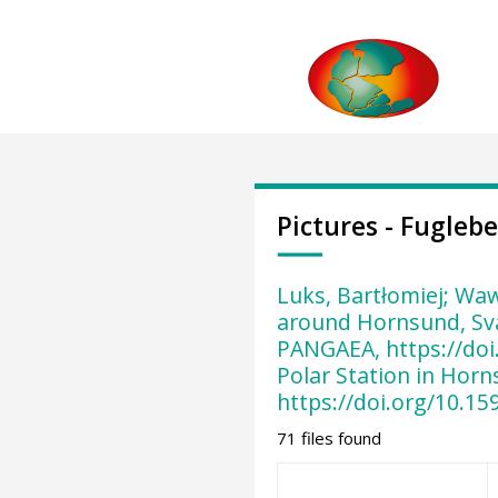
Pictures - Fugleb
Luks, Bartłomiej; Wa
around Hornsund, Sval
PANGAEA, https://doi.
Polar Station in Hor
https://doi.org/10.
71 files found