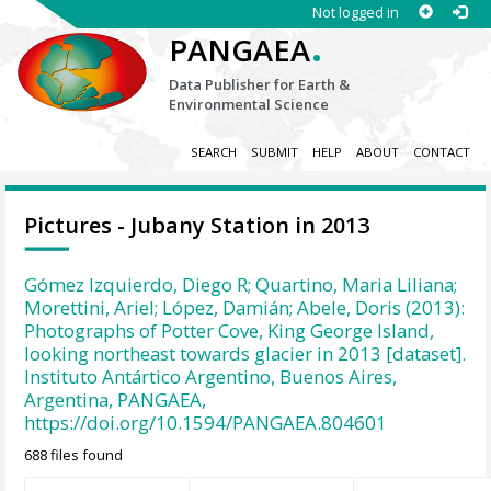
Not logged in
.
PANGAEA
Data Publisher for Earth &
Environmental Science
SEARCH
SUBMIT
HELP
ABOUT
CONTACT
Pictures - Jubany Station in 2013
Gómez Izquierdo, Diego R; Quartino, Maria Liliana;
Morettini, Ariel; López, Damián; Abele, Doris (2013):
Photographs of Potter Cove, King George Island,
looking northeast towards glacier in 2013 [dataset].
Instituto Antártico Argentino, Buenos Aires,
Argentina, PANGAEA,
https://doi.org/10.1594/PANGAEA.804601
688 files found