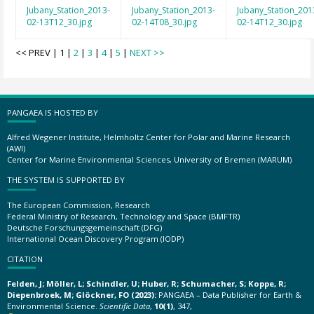
Jubany_Station_2013-
Jubany_Station_2013-
Jubany_Station_201
02-13T12_30.jpg
02-14T08_30.jpg
02-14T12_30.jpg
<< PREV | 1 |
2
|
3
|
4
|
5
|
NEXT >>
PANGAEA IS HOSTED BY
Alfred Wegener Institute, Helmholtz Center for Polar and Marine Research
(AWI)
Center for Marine Environmental Sciences, University of Bremen (MARUM)
THE SYSTEM IS SUPPORTED BY
The European Commission, Research
Federal Ministry of Research, Technology and Space (BMFTR)
Deutsche Forschungsgemeinschaft (DFG)
International Ocean Discovery Program (IODP)
CITATION
Felden, J; Möller, L; Schindler, U; Huber, R; Schumacher, S; Koppe, R;
Diepenbroek, M; Glöckner, FO (2023):
PANGAEA – Data Publisher for Earth &
Environmental Science.
Scientific Data
,
10(1)
, 347,